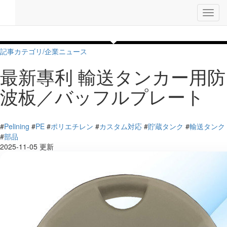
Toggl
navig
記事カテゴリ/
企業ニュース
最新專利 輸送タンカー用防
波板／バッフルプレート
5 ブラウズ
#
Pelining
#
PE
#
ポリエチレン
#
カスタム対応
#
貯蔵タンク
#
輸送タンク
#
部品
2025-11-05 更新