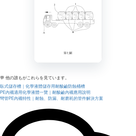
💬 他の誰もがこれらを見ています。
臥式儲存槽｜化學液體儲存用耐酸鹼防蝕桶槽
PE內襯適用化學液體一覽｜耐酸鹼內襯應用說明
彎管PE內襯特性｜耐蝕、防漏、耐磨耗的管件解決方案