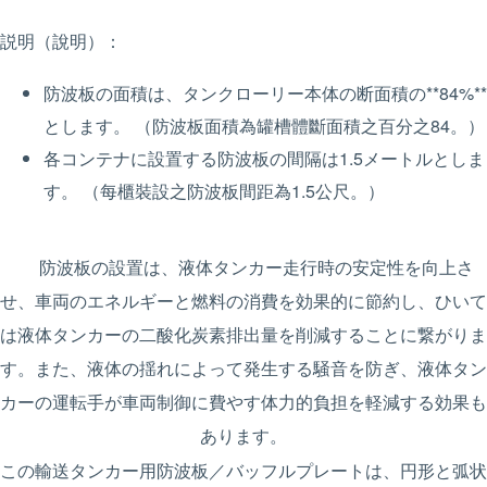
説明（說明）：
防波板の面積は、タンクローリー本体の断面積の**84%**
とします。 （防波板面積為罐槽體斷面積之百分之84。）
各コンテナに設置する防波板の間隔は1.5メートルとしま
す。 （每櫃裝設之防波板間距為1.5公尺。）
防波板の設置は、液体タンカー走行時の安定性を向上さ
せ、車両のエネルギーと燃料の消費を効果的に節約し、ひいて
は液体タンカーの二酸化炭素排出量を削減することに繋がりま
す。また、液体の揺れによって発生する騒音を防ぎ、液体タン
カーの運転手が車両制御に費やす体力的負担を軽減する効果も
あります。
この輸送タンカー用防波板／バッフルプレートは、円形と弧状