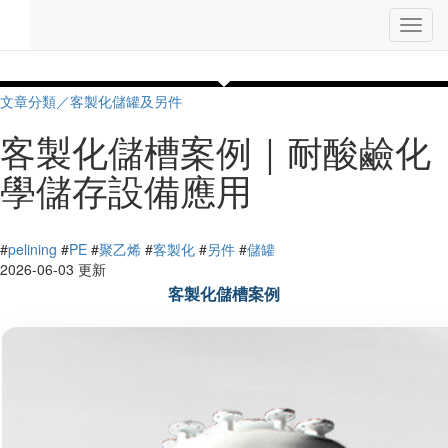
Toggl
navig
文章分類／
客製化儲罐及另件
客製化儲槽案例｜耐酸鹼化
學儲存設備應用
922 瀏覽
#
pelining
#
PE
#
聚乙烯
#
客製化
#
另件
#
儲罐
2026-06-03 更新
客製化儲槽案例